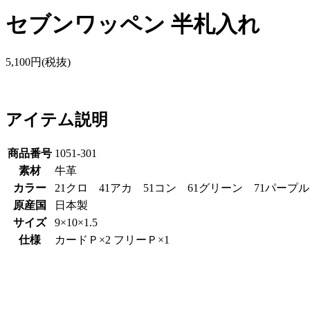
セブンワッペン 半札入れ
5,100円(税抜)
アイテム説明
商品番号
1051-301
素材
牛革
カラー
21クロ 41アカ 51コン 61グリーン 71パープ
原産国
日本製
サイズ
9×10×1.5
仕様
カードＰ×2 フリーＰ×1