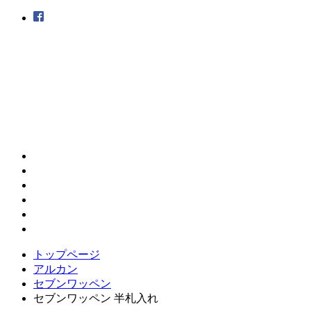
トップページ
アルカン
セブンワッペン
セブンワッペン 半札入れ